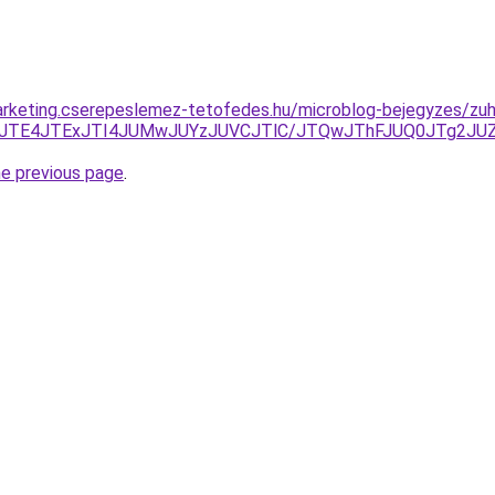
rketing.cserepeslemez-tetofedes.hu/microblog-bejegyzes/zuha
UFDJTE4JTExJTI4JUMwJUYzJUVCJTlC/JTQwJThFJUQ0JTg
he previous page
.