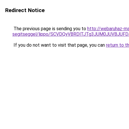
Redirect Notice
The previous page is sending you to
http://webaruhaz-ma
segitseggel/lippo/SCVDQyVBRDlTJTg3JUM0JUVBJ
If you do not want to visit that page, you can
return to t