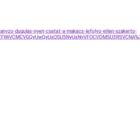
nyzo-dugulas-nyerj-csatat-a-makacs-lefolyo-ellen-szakerto-
2JUZFWiVCMCVGQyUwQyUxOSU5NyUxNyVFOCVDMSU3RSVCNA%