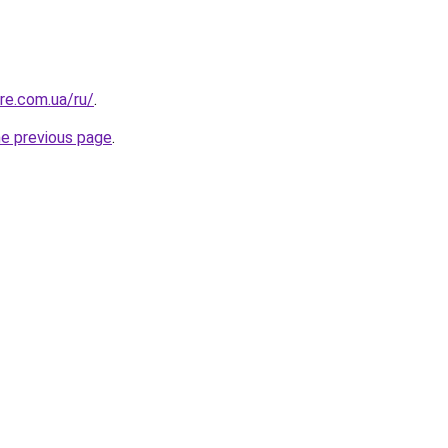
re.com.ua/ru/
.
he previous page
.